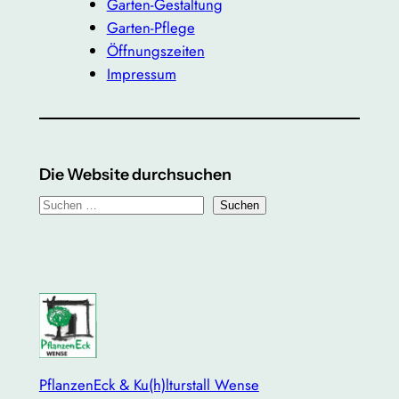
Garten-Gestaltung
Garten-Pflege
Öffnungszeiten
Impressum
Die Website durchsuchen
S
Suchen
u
c
h
e
n
PflanzenEck & Ku(h)lturstall Wense