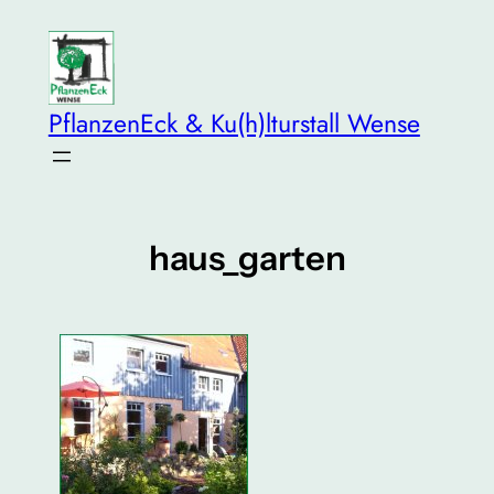
Zum
Inhalt
springen
PflanzenEck & Ku(h)lturstall Wense
haus_garten