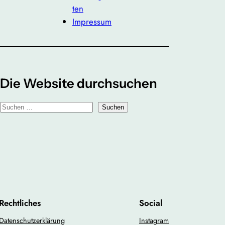
ten
Impressum
Die Website durchsuchen
S
Suchen
u
c
h
e
n
Rechtliches
Social
Datenschutzerklärung
Instagram