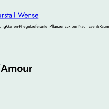
urstall Wense
tung
Garten-Pflege
Lieferanten
PflanzenEck bei Nacht
Events
Raum
´Amour