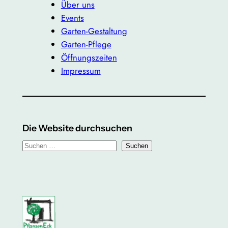
Über uns
Events
Garten-Gestaltung
Garten-Pflege
Öffnungszeiten
Impressum
Die Website durchsuchen
S
Suchen
u
c
h
e
n