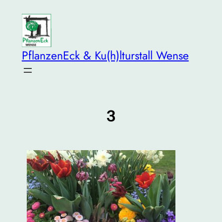
Zum
Inhalt
springen
PflanzenEck & Ku(h)lturstall Wense
3