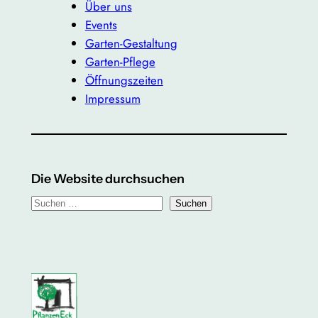
Über uns
Events
Garten-Gestaltung
Garten-Pflege
Öffnungszeiten
Impressum
Die Website durchsuchen
S
Suchen
u
c
h
e
n