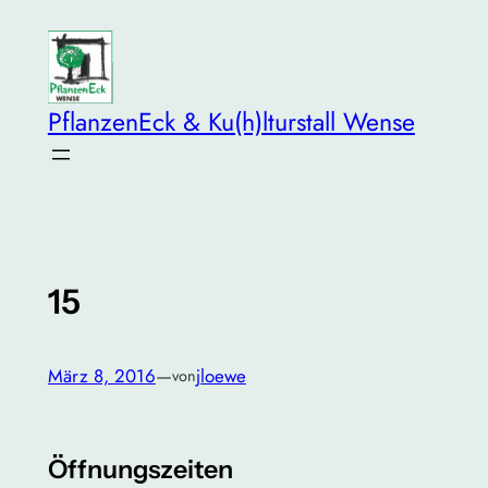
Zum
Inhalt
springen
PflanzenEck & Ku(h)lturstall Wense
15
März 8, 2016
—
jloewe
von
Öffnungszeiten