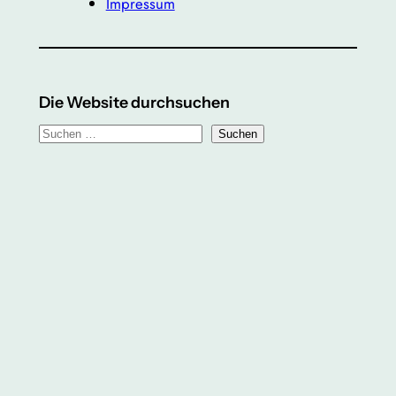
Impressum
Die Website durchsuchen
S
Suchen
u
c
h
e
n