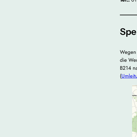
Spe
Wegen d
die Wen
B214 na
(
Umleitu