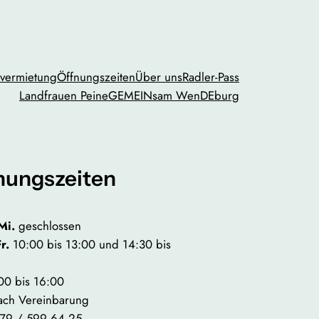
vermietung
Öffnungszeiten
Über uns
Radler-Pass
Landfrauen Peine
GEMEINsam WenDEburg
nungszeiten
Mi.
geschlossen
Fr.
10:00 bis 13:00 und 14:30 bis
00 bis 16:00
ach Vereinbarung
79 / 599 64 25