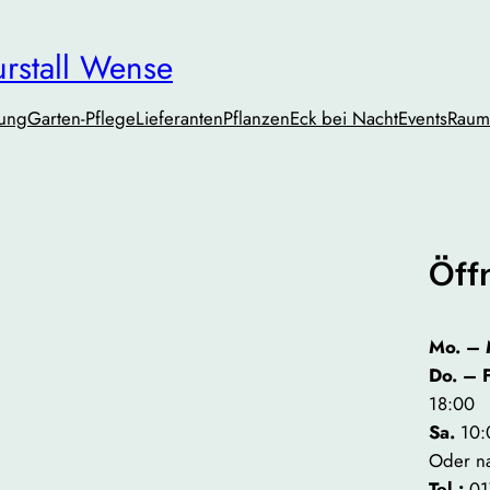
urstall Wense
tung
Garten-Pflege
Lieferanten
PflanzenEck bei Nacht
Events
Raum
Öff
Mo. – 
Do. – 
18:00
Sa.
10:
Oder n
Tel.:
01