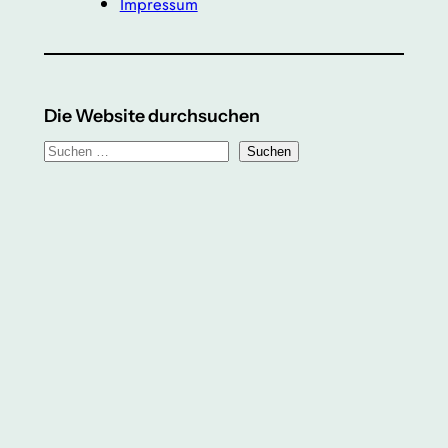
Impressum
Die Website durchsuchen
S
Suchen
u
c
h
e
n