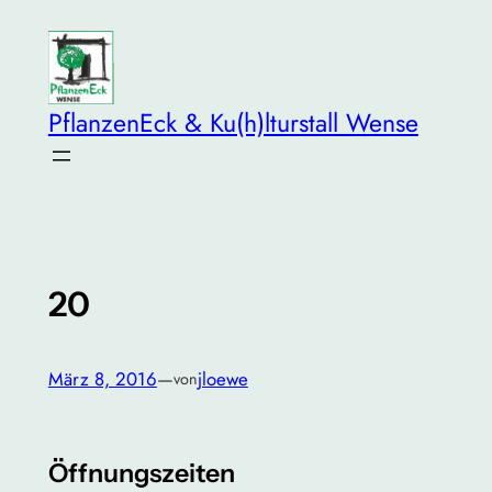
Zum
Inhalt
springen
PflanzenEck & Ku(h)lturstall Wense
20
März 8, 2016
—
jloewe
von
Öffnungszeiten