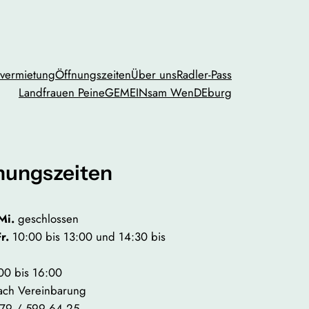
vermietung
Öffnungszeiten
Über uns
Radler-Pass
Landfrauen Peine
GEMEINsam WenDEburg
nungszeiten
Mi.
geschlossen
Fr.
10:00 bis 13:00 und 14:30 bis
00 bis 16:00
ach Vereinbarung
79 / 599 64 25