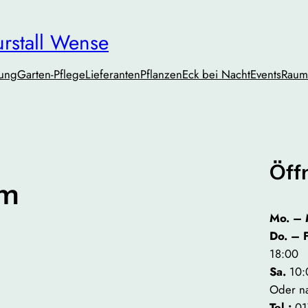
urstall Wense
tung
Garten-Pflege
Lieferanten
PflanzenEck bei Nacht
Events
Raum
Öff
om
Mo. – 
Do. – 
18:00
Sa.
10:
Oder n
Tel.:
01