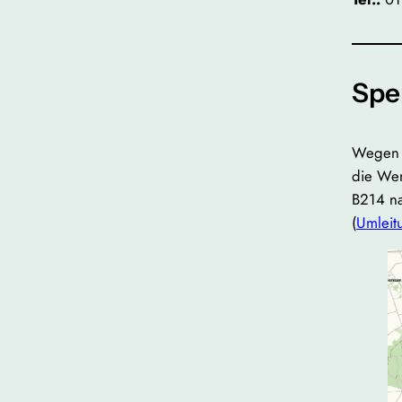
Spe
Wegen d
die Wen
B214 na
(
Umleitu