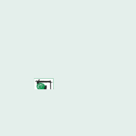
PflanzenEck & Ku(h)lturstall Wense
Für Menschen die Pflanzen lieben.