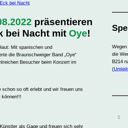
Eck bei Nacht
08.2022
präsentieren
Spe
k bei Nacht mit
Oye
!
Wegen 
 Haut: Mit spanischen und
die Wen
erte die Braunschweiger Band „Oye“
B214 na
ahlreichen Besucher beim Konzert im
(
Umleit
schon so oft erlebt und wir freuen uns
 können!!!
Künstler als Gage und freuen sich sehr