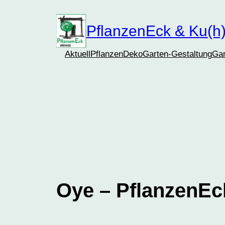
Zum
Inhalt
PflanzenEck & Ku(h)
springen
Aktuell
Pflanzen
Deko
Garten-Gestaltung
Gar
Oye – PflanzenEc