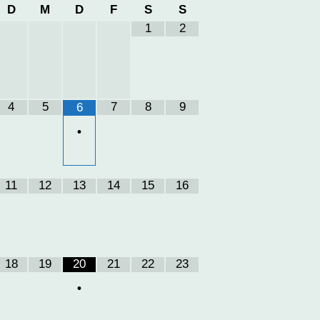
D
M
D
F
S
S
1
2
4
5
7
8
9
6
•
11
12
13
14
15
16
18
19
20
21
22
23
•