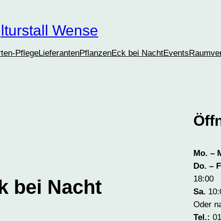
lturstall Wense
ten-Pflege
Lieferanten
PflanzenEck bei Nacht
Events
Raumver
Öff
Mo. – M
Do. – F
18:00
k bei Nacht
Sa.
10:
Oder n
Tel.:
01