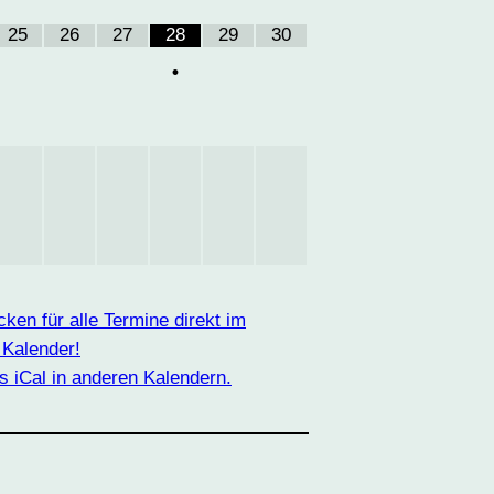
25
26
27
28
29
30
•
icken für alle Termine direkt im
 Kalender!
s iCal in anderen Kalendern.