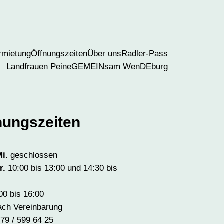
mietung
Öffnungszeiten
Über uns
Radler-Pass
Landfrauen Peine
GEMEINsam WenDEburg
nungszeiten
i.
geschlossen
r.
10:00 bis 13:00 und 14:30 bis
00 bis 16:00
ach Vereinbarung
79 / 599 64 25