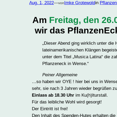
Aug. 1, 2022
—
Imke Grotewold
in
Pflanzen
von
Am
Freitag, den 26.
wir das PflanzenEc
„Dieser Abend ging wirklich unter die
lateinamerikanischen Klängen begeist
unter dem Titel „Musica Latina“ die z
Pflanzeneck in Wense.“
Peiner Allgemeine
…so haben wir OYE ! hier bei uns in Wense 
sehr, sie nach 3 Jahren wieder begrüßen zu
Einlass ab 18.30 Uhr
im Ku(h)lturstall.
Für das leibliche Wohl wird gesorgt!
Der Eintritt ist frei!
Den Inhalt des Spenden-Hutes erhalten die 