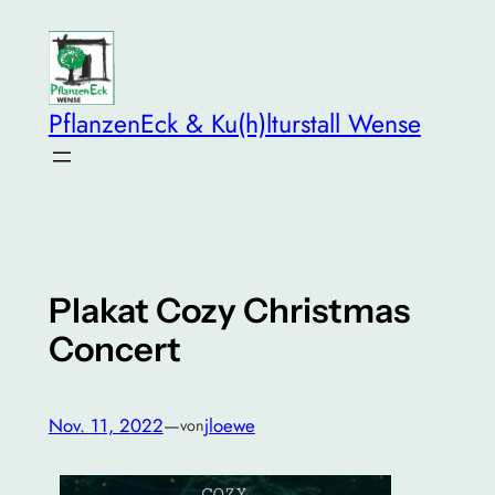
Zum
Inhalt
springen
PflanzenEck & Ku(h)lturstall Wense
Plakat Cozy Christmas
Concert
Nov. 11, 2022
—
jloewe
von