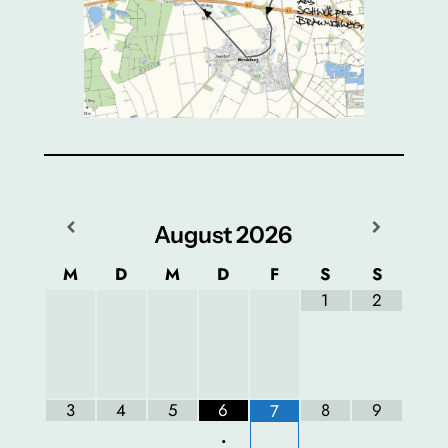
August
2026
M
D
M
D
F
S
S
1
2
3
4
5
6
8
9
7
•