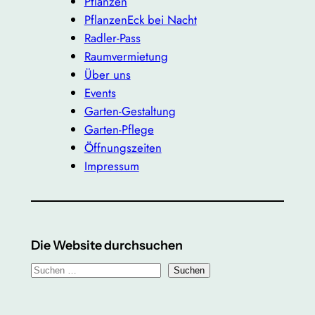
Pflanzen
PflanzenEck bei Nacht
Radler-Pass
Raumvermietung
Über uns
Events
Garten-Gestaltung
Garten-Pflege
Öffnungszeiten
Impressum
Die Website durchsuchen
S
Suchen
u
c