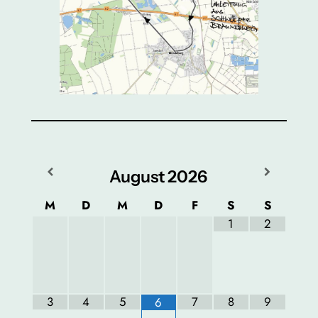
August
2026
M
D
M
D
F
S
S
1
2
3
4
5
7
8
9
6