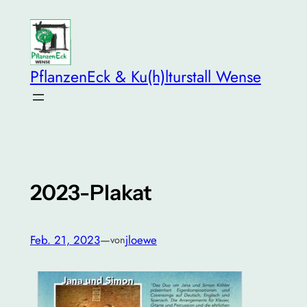
Zum
Inhalt
springen
PflanzenEck & Ku(h)lturstall Wense
2023-Plakat
Feb. 21, 2023
—
jloewe
von