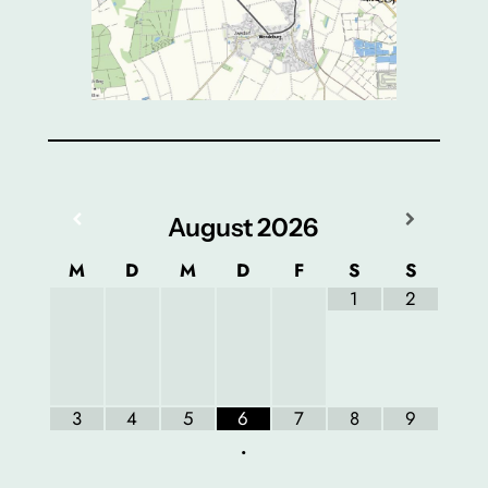
August
2026
M
D
M
D
F
S
S
1
2
3
4
5
6
7
8
9
•