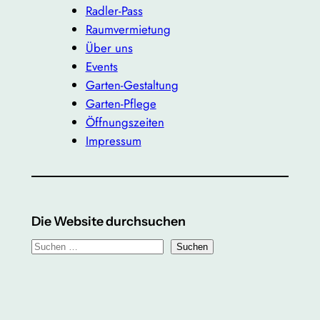
Radler-Pass
Raumvermietung
Über uns
Events
Garten-Gestaltung
Garten-Pflege
Öffnungszeiten
Impressum
Die Website durchsuchen
S
Suchen
u
c
h