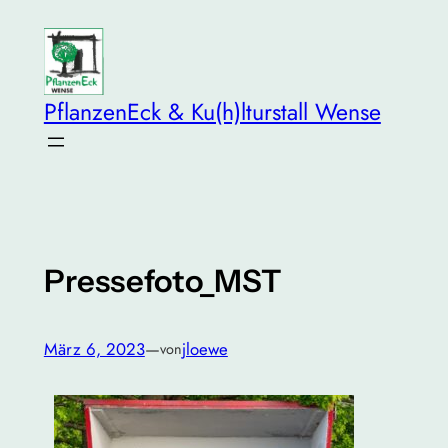
Zum
Inhalt
springen
PflanzenEck & Ku(h)lturstall Wense
Pressefoto_MST
März 6, 2023
—
jloewe
von