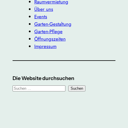
Raumvermietung
Über uns
Events
Garten-Gestaltung
Garten-Pflege
Öffnungszeiten
Impressum
Die Website durchsuchen
S
Suchen
u
c
h
e
n