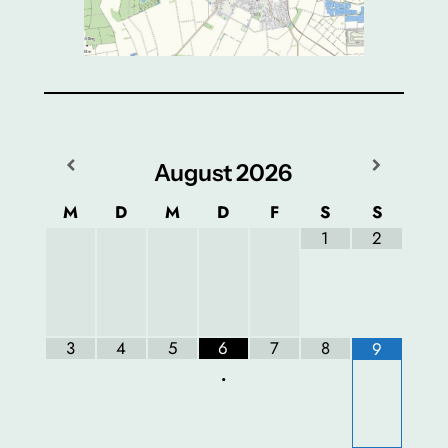
August
2026
M
D
M
D
F
S
S
1
2
3
4
5
6
7
8
9
•