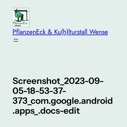
Zum
Inhalt
springen
PflanzenEck & Ku(h)lturstall Wense
Screenshot_2023-09-
05-18-53-37-
373_com.google.android
.apps_.docs-edit