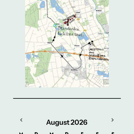
August
2026
M
D
M
D
F
S
S