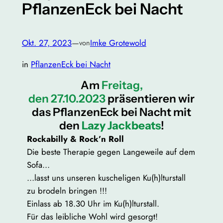
PflanzenEck bei Nacht
Okt. 27, 2023
—
Imke Grotewold
von
in
PflanzenEck bei Nacht
Am
Freitag,
den 27.10.2023
präsentieren wir
das PflanzenEck bei Nacht mit
den
Lazy Jackbeats
!
Rockabilly & Rock’n Roll
Die beste Therapie gegen Langeweile auf dem
Sofa…
…lasst uns unseren kuscheligen Ku(h)lturstall
zu brodeln bringen !!!
Einlass ab 18.30 Uhr im Ku(h)lturstall.
Für das leibliche Wohl wird gesorgt!