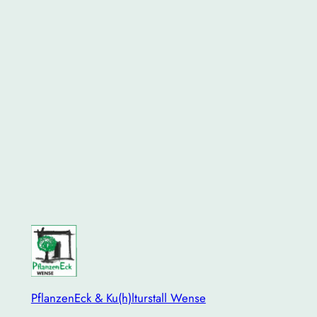
PflanzenEck & Ku(h)lturstall Wense