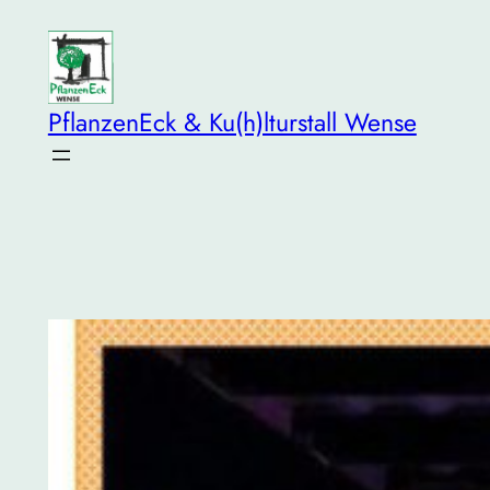
Zum
Inhalt
springen
PflanzenEck & Ku(h)lturstall Wense