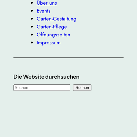
Über uns
Events
Garten-Gestaltung
Garten-Pflege
Öffnungszeiten
Impressum
Die Website durchsuchen
S
Suchen
u
c
h
e
n