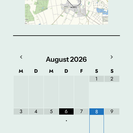
August
2026
M
D
M
D
F
S
S
1
2
3
4
5
6
7
9
8
•