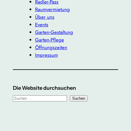
Radler-Pass
Raumvermietung
Über uns
Events
Garten-Gestaltung
Garten-Pflege
Öffnungszeiten
Impressum
Die Website durchsuchen
S
Suchen
u
c
h
e