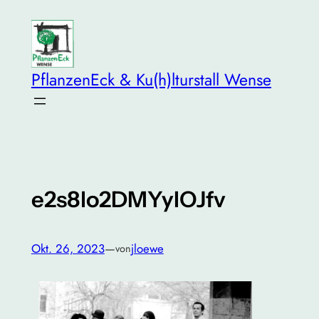
Zum
Inhalt
springen
PflanzenEck & Ku(h)lturstall Wense
e2s8lo2DMYyIOJfv
Okt. 26, 2023
—
jloewe
von