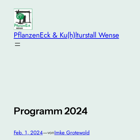
Zum
Inhalt
springen
PflanzenEck & Ku(h)lturstall Wense
Programm 2024
Feb. 1, 2024
—
Imke Grotewold
von