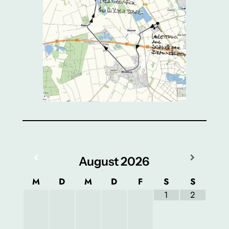
August
2026
M
D
M
D
F
S
S
1
2