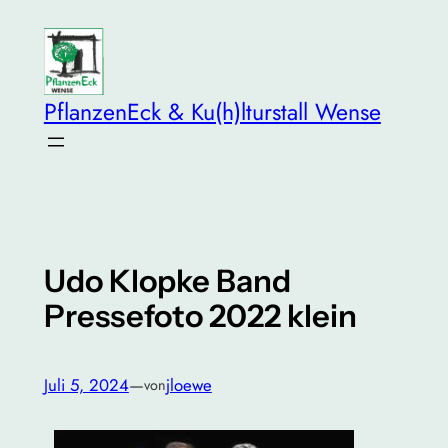
Zum
Inhalt
springen
PflanzenEck & Ku(h)lturstall Wense
Udo Klopke Band
Pressefoto 2022 klein
Juli 5, 2024
—
jloewe
von