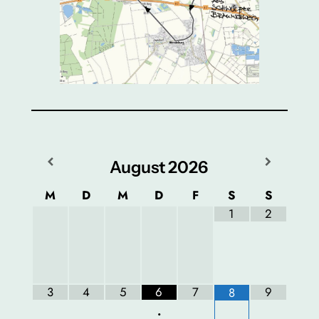
August
2026
M
D
M
D
F
S
S
1
2
3
4
5
6
7
9
8
•