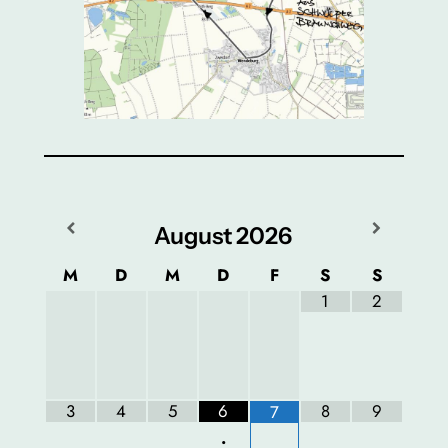
August
2026
M
D
M
D
F
S
S
1
2
3
4
5
6
8
9
7
•