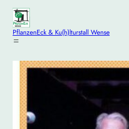
Zum
Inhalt
springen
PflanzenEck & Ku(h)lturstall Wense