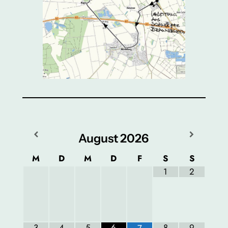
August
2026
M
D
M
D
F
S
S
1
2
3
4
5
6
8
9