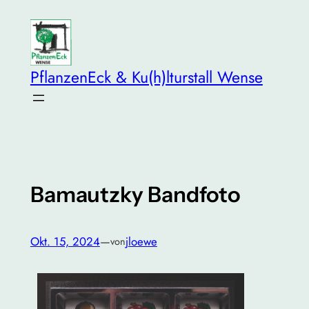
Zum
Inhalt
springen
PflanzenEck & Ku(h)lturstall Wense
Bamautzky Bandfoto
Okt. 15, 2024
—
jloewe
von