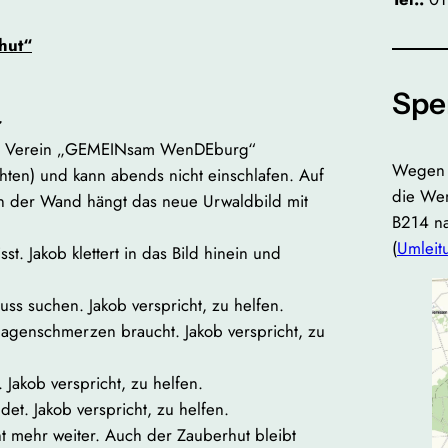
hut“
Spe
r
len Verein „GEMEINsam WenDEburg“
Wegen d
hten) und kann abends nicht einschlafen. Auf
die Wen
n der Wand hängt das neue Urwaldbild mit
B214 na
(
Umleitu
t. Jakob klettert in das Bild hinein und
nuss suchen. Jakob verspricht, zu helfen.
 Magenschmerzen braucht. Jakob verspricht, zu
 Jakob verspricht, zu helfen.
ndet. Jakob verspricht, zu helfen.
t mehr weiter. Auch der Zauberhut bleibt