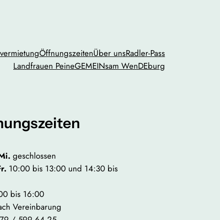
vermietung
Öffnungszeiten
Über uns
Radler-Pass
Landfrauen Peine
GEMEINsam WenDEburg
nungszeiten
Mi.
geschlossen
Fr.
10:00 bis 13:00 und 14:30 bis
00 bis 16:00
ach Vereinbarung
79 / 599 64 25