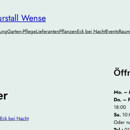
urstall Wense
tung
Garten-Pflege
Lieferanten
PflanzenEck bei Nacht
Events
Raum
Öff
er
Mo. – 
Do. – 
18:00
Sa.
10:
Eck bei Nacht
Oder n
Tel.:
01