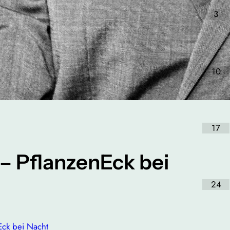
3
10
17
– PflanzenEck bei
24
Eck bei Nacht