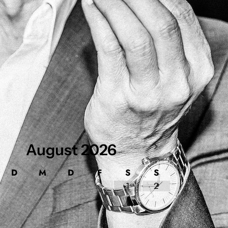
August
2026
D
M
D
F
S
S
1
2