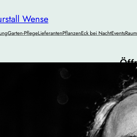
urstall Wense
tung
Garten-Pflege
Lieferanten
PflanzenEck bei Nacht
Events
Raum
Öff
Mo. – 
Do. – 
Sa.
10:
Oder n
Tel.:
01