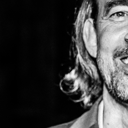
Spe
Wegen d
Wenser 
Wense v
hier
)