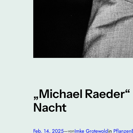
„Michael Raeder“ 
Nacht
Feb. 14, 2025
—
Imke Grotewold
in
Pflanzen
von