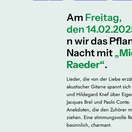
Am
Freitag,
den 14.02.202
n wir das Pfla
Nacht mit
„
Mi
Raeder“
.
Lieder, die von der Liebe erz
akustischer Gitarre spannt sic
und Hildegard Knef über Eige
Jacques Brel und Paolo Conte. 
Anekdoten, die den Zuhörer m
ziehen. Eine stimmungsvolle Re
besinnlich, charmant.