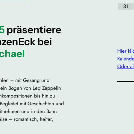
31
5
präsentiere
nzenEck bei
Hier kl
chael
Kalende
Oder al
ählen – mit Gesang und
h ein Bogen von Led Zeppelin
nkompositionen bis hin zu
Begleitet mit Geschichten und
itnehmen und in den Bann
ise – romantisch, heiter,