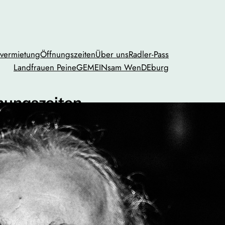
vermietung
Öffnungszeiten
Über uns
Radler-Pass
Landfrauen Peine
GEMEINsam WenDEburg
nungszeiten
Mi.
geschlossen
Fr.
10:00 bis 13:00 und 14:30 bis 18:00
00 bis 16:00
ach Vereinbarung
79 / 599 64 25