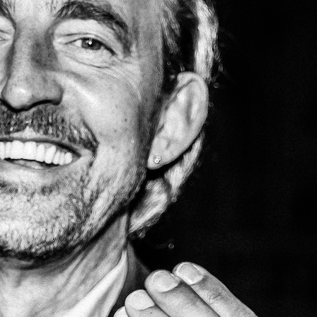
rrung K69
es Neubaus unserer Ersebrücke ist die
Allee (K69) als Zufahrt von der B214 nach
oll gesperrt. (
Umleitungskarte in voller Größe