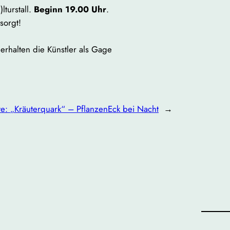
lturstall.
Beginn 19.00 Uhr
.
sorgt!
erhalten die Künstler als Gage
te:
„Kräuterquark“ – PflanzenEck bei Nacht
→