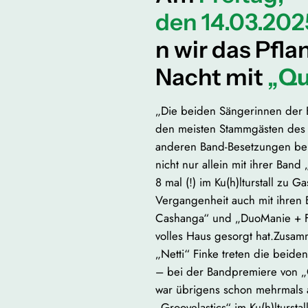
den 14.03.202
n wir das Pfla
Nacht mit
„
Qu
„Die beiden Sängerinnen der
den meisten Stammgästen des Ku
anderen Band-Besetzungen beka
nicht nur allein mit ihrer Ban
8 mal (!) im Ku(h)lturstall zu G
Vergangenheit auch mit ihren B
Cashanga“ und „DuoManie + Fri
volles Haus gesorgt hat.Zusamm
„Netti“ Finke treten die beid
– bei der Bandpremiere von „
war übrigens schon mehrmals a
„Groovelastics“ im Ku(h)ltursta