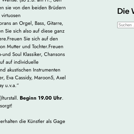
en sie von den beiden Brüdern
Die 
 virtuosen
brans an Orgel, Bass, Gitarre,
S
n Sie sich also auf diese ganz
u
re.Freuen Sie sich auf den
c
on Mutter und Tochter.Freuen
h
p-und Soul Klassiker, Chansons
e
uf auf individuelle
n
end akustischen Instrumenten
ier, Eva Cassidy, Maroon5, Axel
y u.v.a.“
lturstall.
Beginn 19.00 Uhr
.
sorgt!
erhalten die Künstler als Gage