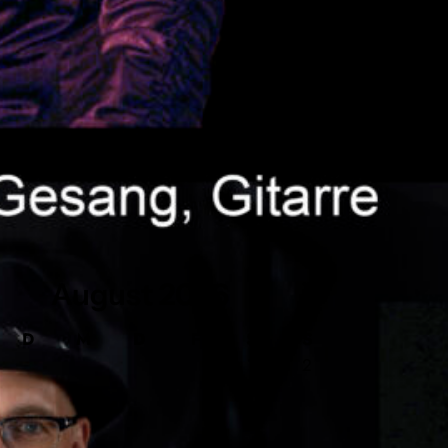
August
2026
D
M
D
F
S
S
1
2