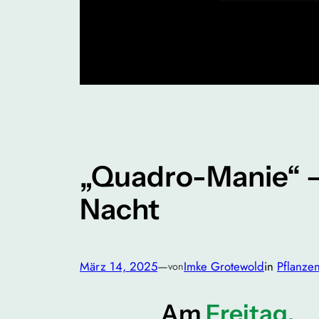
„Quadro-Manie“ –
Nacht
März 14, 2025
—
Imke Grotewold
in
Pflanze
von
Am
Freitag,