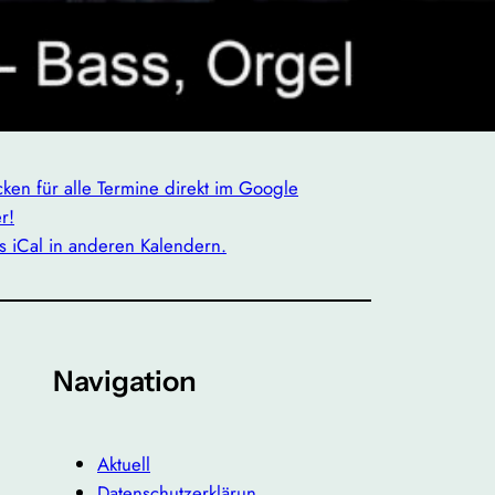
icken für alle Termine direkt im Google
r!
s iCal in anderen Kalendern.
Navigation
Aktuell
Datenschutzerklärun