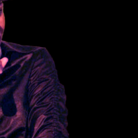
rrung K69
es Neubaus unserer Ersebrücke ist die
Allee (K69) als Zufahrt von der B214 nach
oll gesperrt. (
Umleitungskarte in voller Größe