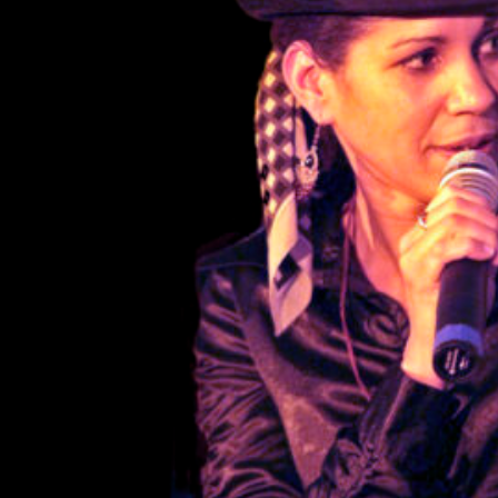
Spe
Wegen d
Wenser 
Wense v
hier
)