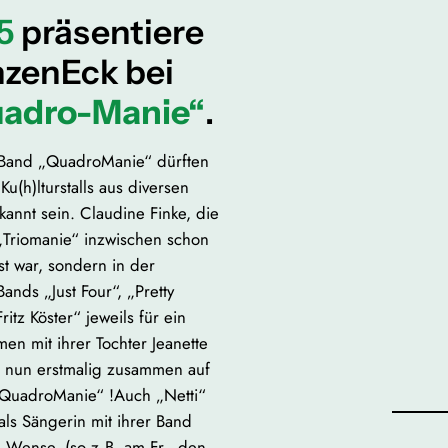
5
präsentiere
nzenEck bei
adro-Manie“
.
 Band „QuadroManie“ dürften
(h)lturstalls aus diversen
nnt sein. Claudine Finke, die
d „Triomanie“ inzwischen schon
ast war, sondern in der
ands „Just Four“, „Pretty
tz Köster“ jeweils für ein
en mit ihrer Tochter Jeanette
en nun erstmalig zusammen auf
QuadroManie“ !Auch „Netti“
ls Sängerin mit ihrer Band
ll Wense. (so z.B. am Fr., den