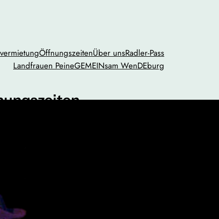
vermietung
Öffnungszeiten
Über uns
Radler-Pass
Landfrauen Peine
GEMEINsam WenDEburg
nungszeiten
Mi.
geschlossen
Fr.
10:00 bis 13:00 und 14:30 bis 18:00
00 bis 16:00
ach Vereinbarung
79 / 599 64 25