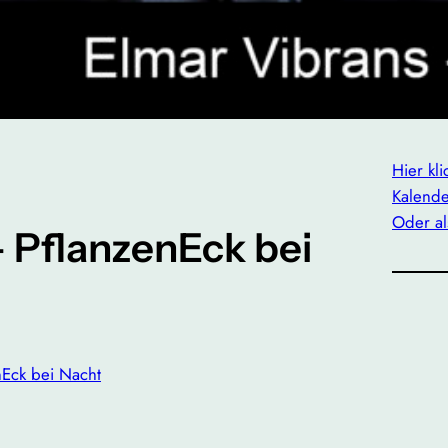
31
Hier kl
Kalende
Oder al
 PflanzenEck bei
nEck bei Nacht