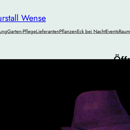
urstall Wense
tung
Garten-Pflege
Lieferanten
PflanzenEck bei Nacht
Events
Raum
Öff
Mo. – 
Do. – 
Sa.
10:
Oder n
Tel.:
01