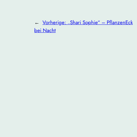
←
Vorherige:
„Shari Sophie“ – PflanzenEck
bei Nacht