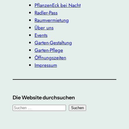
PflanzenEck bei Nacht
Radler-Pass
Raumvermietung
Über uns
Events
Garten-Gestaltung
Garten-Pflege
Öffnungszeiten
Impressum
Die Website durchsuchen
S
Suchen
u
c