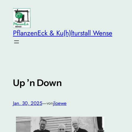
Zum
Inhalt
springen
PflanzenEck & Ku(h)lturstall Wense
Up ’n Down
Jan. 30, 2025
—
jloewe
von