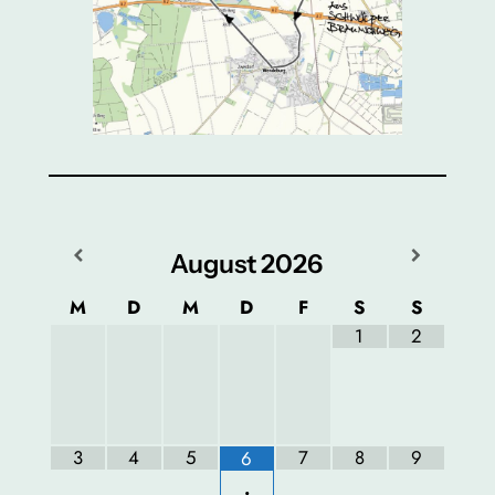
August
2026
M
D
M
D
F
S
S
1
2
3
4
5
7
8
9
6