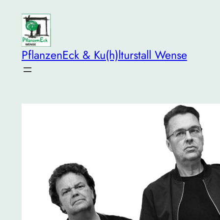
Zum
Inhalt
springen
PflanzenEck & Ku(h)lturstall Wense