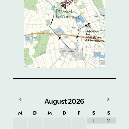
August
2026
M
D
M
D
F
S
S
1
2