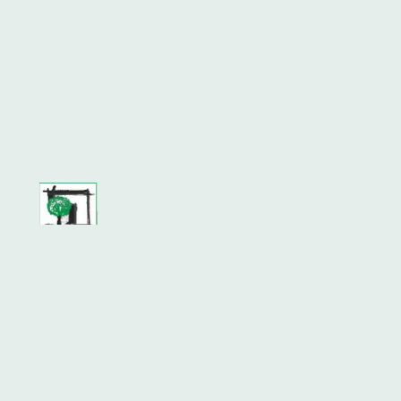
PflanzenEck & Ku(h)lturstall Wense
Für Menschen die Pflanzen lieben.
Informationen
Rechtliches
Social
Über uns
Datenschutzerklärung
Instagram