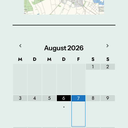
August
2026
M
D
M
D
F
S
S
1
2
3
4
5
6
8
9
7
•