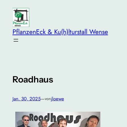
Zum
Inhalt
springen
PflanzenEck & Ku(h)lturstall Wense
Roadhaus
Jan. 30, 2025
—
jloewe
von