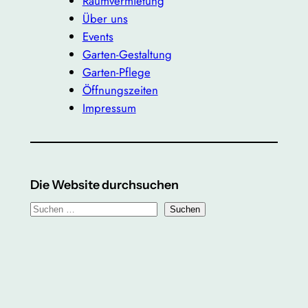
Raumvermietung
Über uns
Events
Garten-Gestaltung
Garten-Pflege
Öffnungszeiten
Impressum
Die Website durchsuchen
S
Suchen
u
c
h
e
n