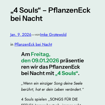
„4 Souls“ – PflanzenEck
bei Nacht
Jan. 9, 2026
—
Imke Grotewold
von
in
PflanzenEck bei Nacht
Am
Freitag,
den 09.01.2026
präsentie
ren wir das PflanzenEck
bei Nacht mit
„
4 Souls“
.
„Wenn ein einziger Song deine Seele
berührt, hat er dein Leben verändert.“
4 Souls spielen „SONGS FÜR DIE