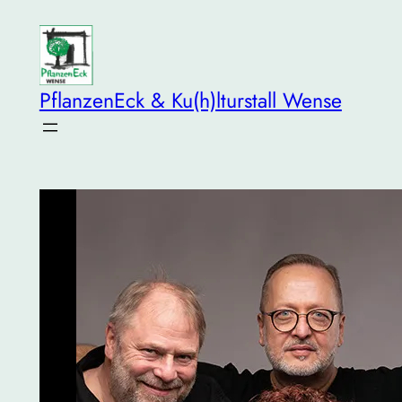
Zum
Inhalt
springen
PflanzenEck & Ku(h)lturstall Wense