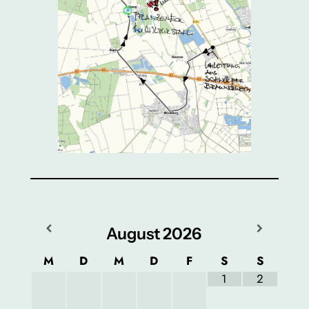
August
2026
M
D
M
D
F
S
S
1
2