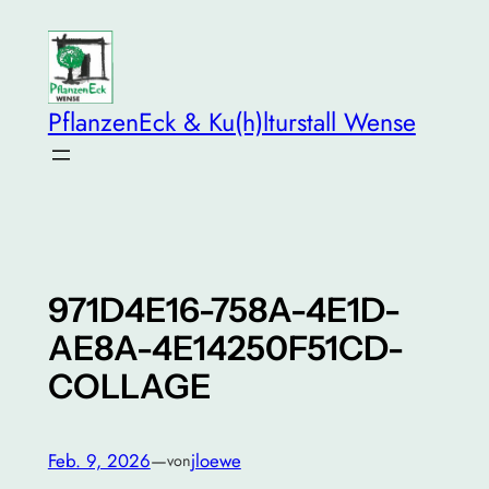
Zum
Inhalt
springen
PflanzenEck & Ku(h)lturstall Wense
971D4E16-758A-4E1D-
AE8A-4E14250F51CD-
COLLAGE
Feb. 9, 2026
—
jloewe
von