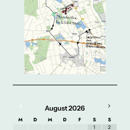
August
2026
M
D
M
D
F
S
S
1
2