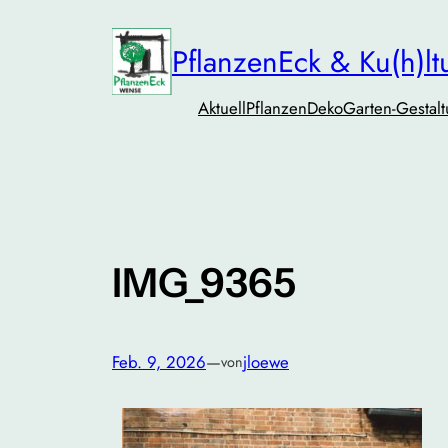
Zum
Inhalt
PflanzenEck & Ku(h)lt
springen
Aktuell
Pflanzen
Deko
Garten-Gestal
IMG_9365
Feb. 9, 2026
—
jloewe
von