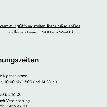
vermietung
Öffnungszeiten
Über uns
Radler-Pass
Landfrauen Peine
GEMEINsam WenDEburg
nungszeiten
Mi.
geschlossen
Fr.
10:00 bis 13:00 und 14:30 bis
00 bis 16:00
ach Vereinbarung
79 / 599 64 25