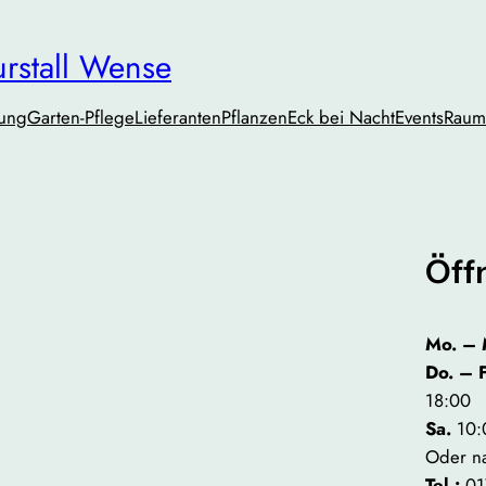
urstall Wense
tung
Garten-Pflege
Lieferanten
PflanzenEck bei Nacht
Events
Raum
Öff
Mo. – 
Do. – 
18:00
Sa.
10:
Oder n
Tel.:
01