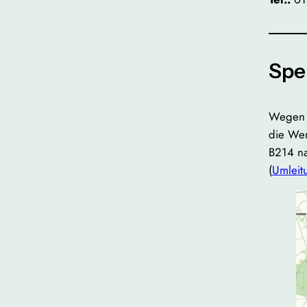
Spe
Wegen d
die Wen
B214 na
(
Umleitu