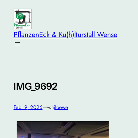
Zum
Inhalt
springen
PflanzenEck & Ku(h)lturstall Wense
IMG_9692
Feb. 9, 2026
—
jloewe
von