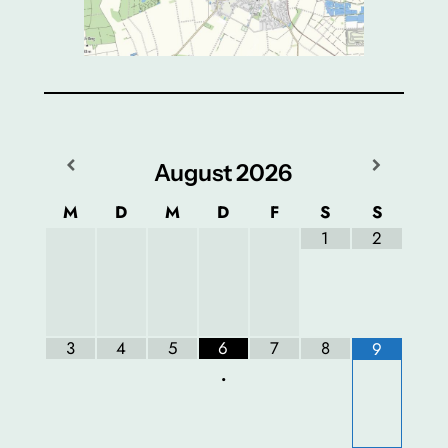
August
2026
M
D
M
D
F
S
S
1
2
3
4
5
6
7
8
9
•