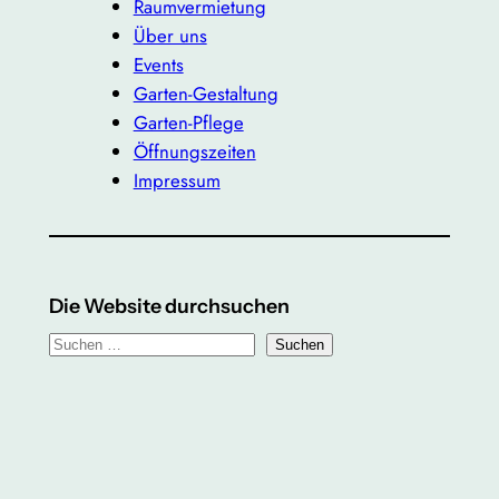
Raumvermietung
Über uns
Events
Garten-Gestaltung
Garten-Pflege
Öffnungszeiten
Impressum
Die Website durchsuchen
S
Suchen
u
c
h
e
n