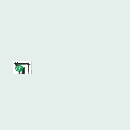
PflanzenEck & Ku(h)lturstall Wense
Für Menschen die Pflanzen lieben.
Informationen
Rechtliches
Social