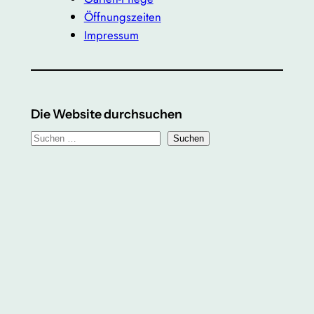
Öffnungszeiten
Impressum
Die Website durchsuchen
S
Suchen
u
c
h
e
n