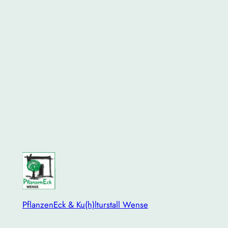
PflanzenEck & Ku(h)lturstall Wense