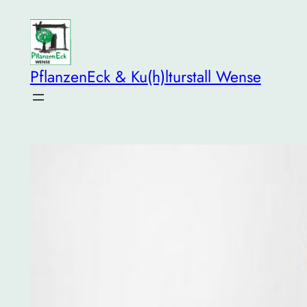
Zum
Inhalt
springen
PflanzenEck & Ku(h)lturstall Wense