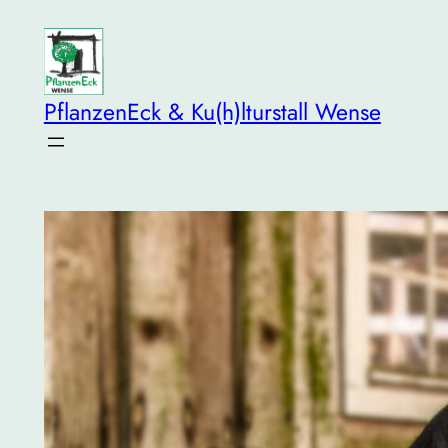
Zum
Inhalt
springen
PflanzenEck & Ku(h)lturstall Wense