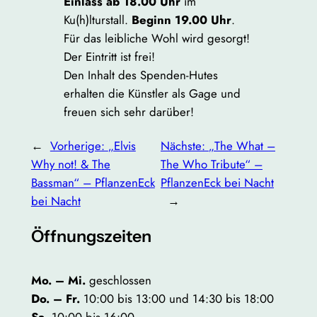
Einlass ab 18.00 Uhr
im
Ku(h)lturstall.
Beginn 19.00 Uhr
.
Für das leibliche Wohl wird gesorgt!
Der Eintritt ist frei!
Den Inhalt des Spenden-Hutes
erhalten die Künstler als Gage und
freuen sich sehr darüber!
←
Vorherige:
„Elvis
Nächste:
„The What –
Why not! & The
The Who Tribute“ –
Bassman“ – PflanzenEck
PflanzenEck bei Nacht
bei Nacht
→
Öffnungszeiten
Mo. – Mi.
geschlossen
Do. – Fr.
10:00 bis 13:00 und 14:30 bis 18:00
Sa.
10:00 bis 16:00