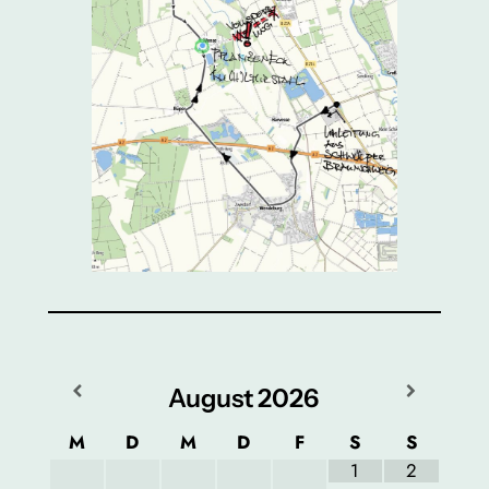
August
2026
M
D
M
D
F
S
S
1
2