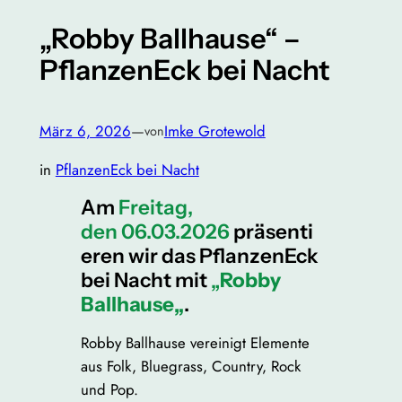
„Robby Ballhause“ –
PflanzenEck bei Nacht
März 6, 2026
—
Imke Grotewold
von
in
PflanzenEck bei Nacht
Am
Freitag,
den 06.03.2026
präsenti
eren wir das PflanzenEck
bei Nacht mit
„
Robby
Ballhause
„
.
Robby Ballhause vereinigt Elemente
aus Folk, Bluegrass, Country, Rock
und Pop.