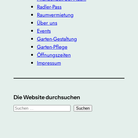
Radler-Pass
Raumvermietung
Über uns
Events
Garten-Gestaltung
Garten-Pflege
Öffnungszeiten
Impressum
Die Website durchsuchen
S
Suchen
u
c
h