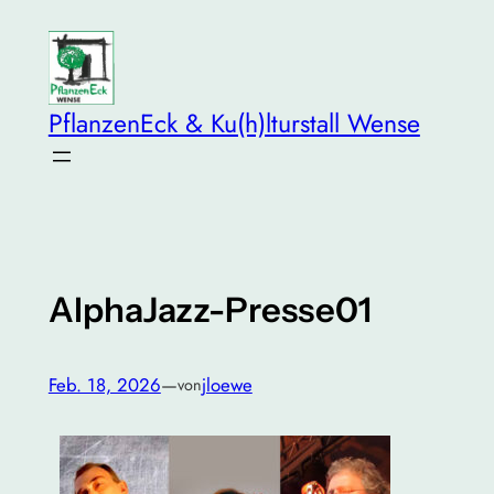
Zum
Inhalt
springen
PflanzenEck & Ku(h)lturstall Wense
AlphaJazz-Presse01
Feb. 18, 2026
—
jloewe
von