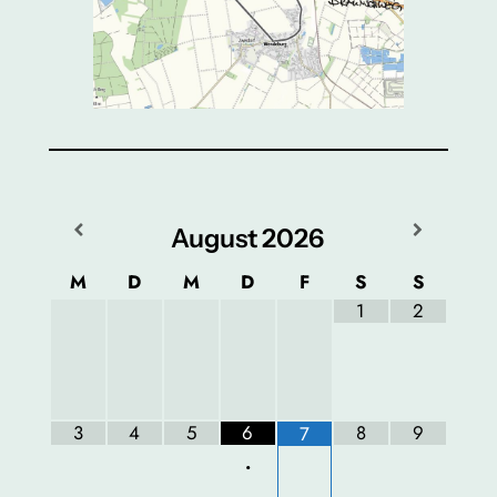
August
2026
M
D
M
D
F
S
S
1
2
3
4
5
6
8
9
7
•