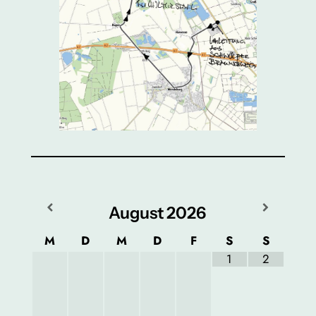
August
2026
M
D
M
D
F
S
S
1
2