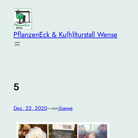
Zum
Inhalt
springen
PflanzenEck & Ku(h)lturstall Wense
5
Dez. 22, 2020
—
jloewe
von