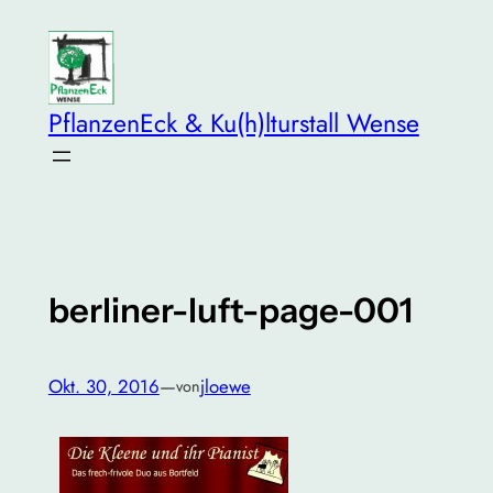
Zum
Inhalt
springen
PflanzenEck & Ku(h)lturstall Wense
berliner-luft-page-001
Okt. 30, 2016
—
jloewe
von