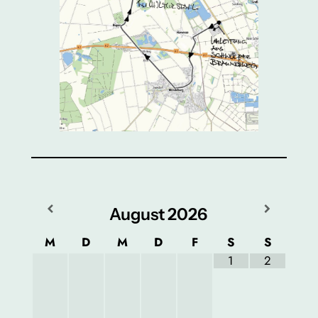
August
2026
M
D
M
D
F
S
S
1
2