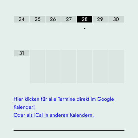
24
25
26
27
28
29
30
•
31
Hier klicken für alle Termine direkt im Google
Kalender!
Oder als iCal in anderen Kalendern.