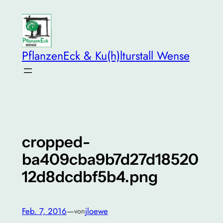
Zum
Inhalt
springen
PflanzenEck & Ku(h)lturstall Wense
cropped-
ba409cba9b7d27d18520
12d8dcdbf5b4.png
Feb. 7, 2016
—
jloewe
von