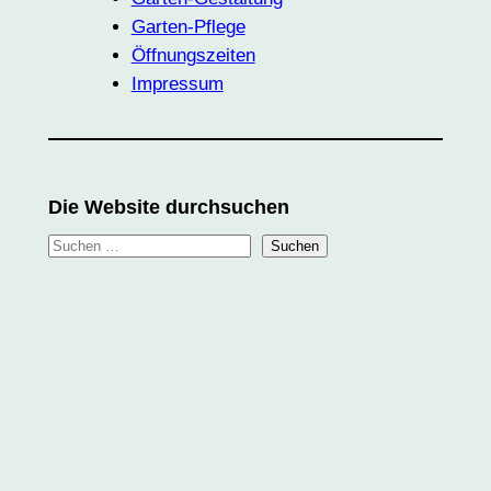
Garten-Pflege
Öffnungszeiten
Impressum
Die Website durchsuchen
S
Suchen
u
c
h
e
n