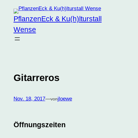
Zum
Inhalt
PflanzenEck & Ku(h)lturstall
springen
Wense
Gitarreros
Nov. 18, 2017
—
jloewe
von
Öffnungszeiten